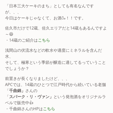
「日本三大ケーキのまち」としても有名なんです
が、、、
今日はケーキじゃなくて、お酒🍶！！です。
佐久市だけで12蔵、佐久エリアだと14蔵もあるんですよ
～😆
・14蔵のご紹介は
こちら
浅間山の伏流水などの軟水や適度にミネラルを含んだ
水、
そして、極寒という季節が醸造に適してるっていうこと
でしょうか？
前置きが長くなりましたけど、、、
APCでは、14蔵のひとつで江戸時代から続いている老舗
「
千曲錦」
さんの
「
スパーク・リ・ヴァン」
という発泡酒をオリジナルラ
ベルで販売中👍
・千曲錦さんのHPは
こちら