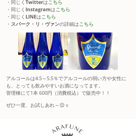
・同じく
Twitter
は
こちら
・同じく
Instagram
は
こちら
・同じく
LINE
は
こちら
・
スパーク・リ・ヴァン
の詳細は
こちら
アルコールは4.5～5.5％でアルコールの弱い方や女性に
も、とっても飲みやすいお酒になってます。
管理棟にて1本 600円（消費税込）で販売中！！
ぜひ一度、お試しあれ～😉ｖ