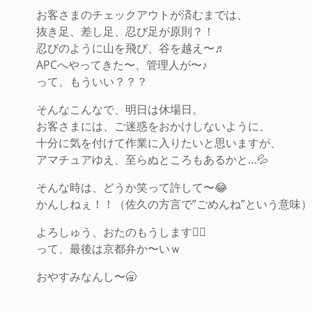
お客さまのチェックアウトが済むまでは、
抜き足、差し足、忍び足が原則？！
忍びのように山を飛び、谷を越え〜♬
APCへやってきた〜、管理人が〜♪
って、もういい？？？
そんなこんなで、明日は休場日。
お客さまには、ご迷惑をおかけしないように、
十分に気を付けて作業に入りたいと思いますが、
アマチュアゆえ、至らぬところもあるかと…💦
そんな時は、どうか笑って許して〜😂
かんしねぇ！！（佐久の方言で”ごめんね”という意味）
よろしゅう、おたのもうします🙇‍♂️
って、最後は京都弁か〜いｗ
おやすみなんし〜🥱