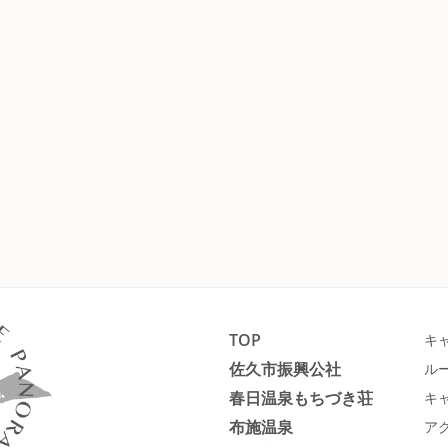
TOP
キ
佐久市振興公社
ル
春日温泉もちづき荘
キ
布施温泉
ア