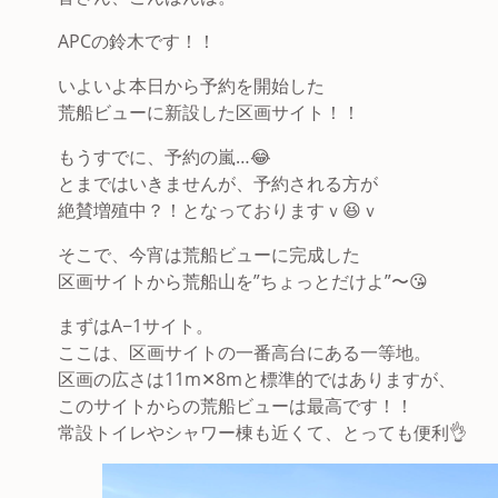
APCの鈴木です！！
いよいよ本日から予約を開始した
荒船ビューに新設した区画サイト！！
もうすでに、予約の嵐…😂
とまではいきませんが、予約される方が
絶賛増殖中？！となっておりますｖ😆ｖ
そこで、今宵は荒船ビューに完成した
区画サイトから荒船山を”ちょっとだけよ”〜😘
まずはA−1サイト。
ここは、区画サイトの一番高台にある一等地。
区画の広さは11m✕8mと標準的ではありますが、
このサイトからの荒船ビューは最高です！！
常設トイレやシャワー棟も近くて、とっても便利👌