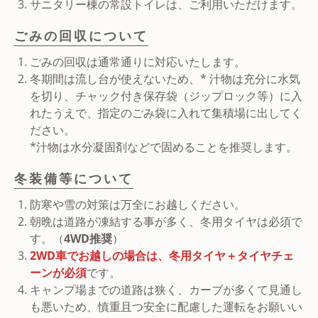
サニタリー棟の常設トイレは、ご利用いただけます。
ごみの回収について
ごみの回収は通常通りに対応いたします。
冬期間は流し台が使えないため、* 汁物は充分に水気
を切り、チャック付き保存袋（ジップロック等）に入
れたうえで、指定のごみ袋に入れて集積場に出してく
ださい。
*汁物は水分凝固剤などで固めることを推奨します。
冬装備等について
防寒や雪の対策は万全にお越しください。
朝晩は道路が凍結する事が多く、冬用タイヤは必須で
す。（
4WD推奨
）
2WD車でお越しの場合は、冬用タイヤ＋タイヤチェ
ーンが必須
です。
キャンプ場までの道路は狭く、カーブが多くて見通し
も悪いため、慎重且つ安全に配慮した運転をお願いい