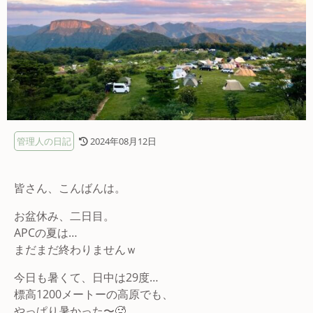
管理人の日記
2024年08月12日
皆さん、こんばんは。
お盆休み、二日目。
APCの夏は…
まだまだ終わりませんｗ
今日も暑くて、日中は29度…
標高1200メートーの高原でも、
やっぱり暑かった〜🥵