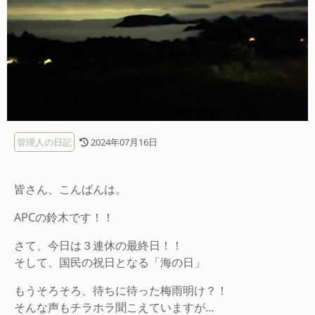
管理人の日記
2024年07月16日
皆さん、こんばんは。
APCの鈴木です！！
さて、今日は３連休の最終日！！
そして、国民の祝日となる「海の日」
もうそろそろ、待ちに待った梅雨明け？！
そんな声もチラホラ聞こえていますが…