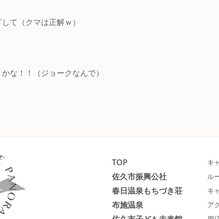
ざして（クマは正解ｗ）
うかな！！（ジョークなんで）
TOP
キ
佐久市振興公社
ル
春日温泉もちづき荘
キ
布施温泉
ア
佐久市子ども未来館
周