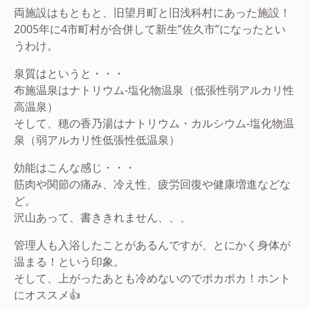
両施設はもともと、旧望月町と旧浅科村にあった施設！
2005年に4市町村が合併して新生”佐久市”になったとい
うわけ。
泉質はというと・・・
布施温泉はナトリウム-塩化物温泉（低張性弱アルカリ性
高温泉）
そして、穂の香乃湯はナトリウム・カルシウム-塩化物温
泉（弱アルカリ性低張性低温泉）
効能はこんな感じ・・・
筋肉や関節の痛み、冷え性、疲労回復や健康増進などな
ど。
沢山あって、書ききれません、、、
管理人も入浴したことがあるんですが、とにかく身体が
温まる！という印象。
そして、上がったあとも冷めないのでポカポカ！ホント
にオススメ👍