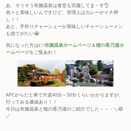
あ、そうそう布施温泉は食堂も完備してま－す👌
色々と美味しいんですけど、管理人はカレーがイチ押
し！！
あと、手作りチャーシューが美味しいチャーシューメン
も捨てがたい😭
気になった方は👉
布施温泉ホームページ
＆
穂の香乃湯ホ
ームページ
をご覧あれ！
APCからだと車で片道40分～50分くらいかかりますが、
行ってみる価値あり！！
今日は布施温泉と穂の香乃湯のご紹介でした－－－＼😆
／