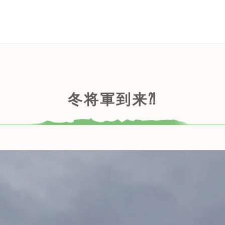
冬将軍到来⁈