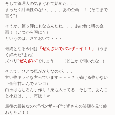
そして管理人の気まぐれで始めた、、、
まったく計画性のない、、、、あの企画！！（そこまで
言う⁈）
そうか、第５弾にもなるんだね。。。あの巷で噂の企
画！（いつから噂に？）
というのは、さておいて・・・
最終となる今回は
「ぜんざいでバンザ－イ！！」
（うま
く締めた⁈よね）
ズバリ
”ぜんざい”
でしょう！！（どこかで聞いたな…）
そこで、ひとつ気がかりなのが、、、
甘い物キライな方っています－－－？（省ける物がない
⇒全部甘いんでメンゴ）
白玉はもちろん手作り！栗も入ってる！そして、あんこ
と小豆は、、、市販！ｗ
最後の最後なので
”バンザ－イ”
で皆さんの笑顔を見て終
わりたい！！