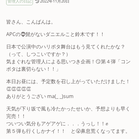
管理人の日記
2022年11月20日
皆さん、こんばんは。
APCの🧔髭がないダニエルこと鈴木です！！
日本で公演中のハリポタ舞台はもう見てくれたかな？
（って、しつこいですか？）
気まぐれな管理人による思いつき企画！😏第４弾「コン
ポタは裏切らない！！」
本日お昼には、予定数を召し上がっていただけました！
👏👏👏👏👏
ありがとうござい ma(_ _)sum
天気が下り坂で風も冷たかったせいか、予想よりも早く
完売！！
ついつい気分もアゲアゲに．．．うっし！！✊
第５弾も行くしかナイ！！ と😤鼻息荒くなってます。