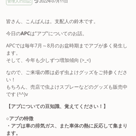
管理人の日記
2022年07月11日
皆さん、こんばんは。支配人の鈴木です。
今日の
APC
は”アブ”についてのお話。
APCでは毎年7月～8月のお盆時期までアブが多く発生し
ます。
そして、今年も少しずつ増加傾向 (>_<)
なので、ご来場の際は必ず虫よけグッズをご持参くださ
い！
もちろん、売店で虫よけスプレーなどのグッズも販売中
です (^^)v
【アブについての豆知識、覚えてください！】
○アブの特徴
・アブは車の排気ガス、また車体の熱に反応して集まり
ます。