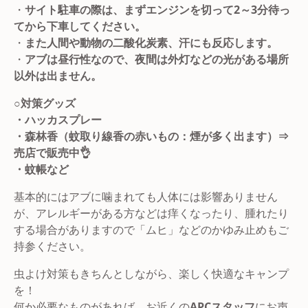
・
サイト駐車の際は、まずエンジンを切って2～3分待っ
てから下車してください。
・
また人間や動物の二酸化炭素、汗にも反応します。
・
アブは昼行性なので、夜間は外灯などの光がある場所
以外は出ません。
○対策グッズ
・ハッカスプレー
・森林香（蚊取り線香の赤いもの：煙が多く出ます）⇒
売店で販売中👌
・蚊帳など
基本的にはアブに噛まれても人体には影響ありません
が、アレルギーがある方などは痒くなったり、腫れたり
する場合がありますので「ムヒ」などのかゆみ止めもご
持参ください。
虫よけ対策もきちんとしながら、楽しく快適なキャンプ
を！
何か必要なものがあれば、お近くの
APCスタッフ
にお声