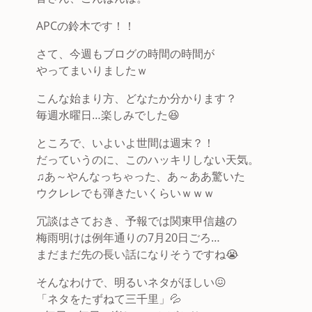
APCの鈴木です！！
さて、今週もブログの時間の時間が
やってまいりましたｗ
こんな始まり方、どなたか分かります？
毎週水曜日…楽しみでした😆
ところで、いよいよ世間は週末？！
だっていうのに、このハッキリしない天気。
♫あ～やんなっちゃった、あ～ああ驚いた
ウクレレでも弾きたいくらいｗｗｗ
冗談はさておき、予報では関東甲信越の
梅雨明けは例年通りの7月20日ごろ…
まだまだ先の長い話になりそうですね😭
そんなわけで、明るいネタがほしい😖
「ネタをたずねて三千里」💦