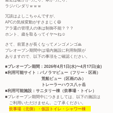
ラジバンダリｗｗｗ
冗談はよしこちゃんですが、
APCの気候変動がすさまじく😆
アラ還の管理人の体は制御不能？？？
ホント、歳を取るってイヤ〜ね☺️
さて、前置きが長くなってメンゴメンゴ🙏
プレオープン期間中は場内施設に利用制限が
ありますので、以下の事項をご確認ください。
■プレオープン期間：2026年4月1日(水)〜4月17日(金)
■利用可能サイト：パノラマビュー（フリー・区画）
荒船ビュー（区画のみ）
トレーラーハウス八ヶ岳
■利用可能施設：サニタリー棟（炊事場・トイレ）
■プレオープン期間中につきましては、以下の施設は
ご利用いただけません。ご了承ください。
炊事場（北側）・仮設トイレ・シャワー棟