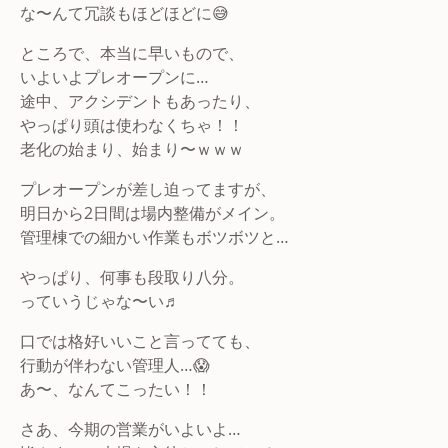
な〜んて冗談もほどほどに😅
ところで、本当に早いもので、
いよいよプレオープンに…
途中、アクシデントもあったり、
やっぱり頭は使わなくちゃ！！
老化の始まり、始まり〜ｗｗｗ
プレオープンが差し迫ってますが、
明日から2日間は場内整備がメイン。
管理棟での細かい作業もボツボツと…
やっぱり、何事も段取り八分。
っていうじゃな〜い♬
口では格好いいこと言ってても、
行動が伴わない管理人…😱
あ〜、なんてこったい！！
さあ、今期の営業がいよいよ…