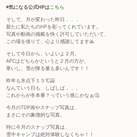
◉気になる公式HPは
こちら
そして、月が変わった昨日．．．
新たに私たちのHPを彩ってくれています。
写真や動画の掲載を快く許可していただいて、
この場を借りて、心より感謝してます🙏
そして今日から、いよいよ２月。
APCはどちらかというと２月の方が、
寒いし、雪が降る量も多いんです！！
昨年も氷点下１５℃🥶
なんていう日も、しばしば．．．
これからが冬本番？っていう感じかなぁ🤔
今月のTOP画やスナップ写真は、
まさにその象徴的な写真。
特に今月のスナップ写真は、
雪中キャンプは絶対体験しなくちゃ！！