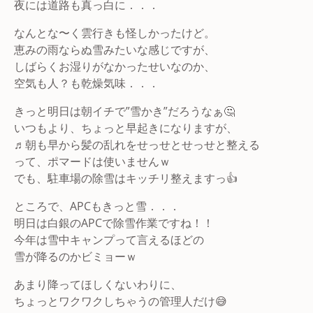
夜には道路も真っ白に．．．
なんとな〜く雲行きも怪しかったけど。
恵みの雨ならぬ雪みたいな感じですが、
しばらくお湿りがなかったせいなのか、
空気も人？も乾燥気味．．．
きっと明日は朝イチで”雪かき”だろうなぁ🤔
いつもより、ちょっと早起きになりますが、
♬朝も早から髪の乱れをせっせとせっせと整える
って、ポマードは使いませんｗ
でも、駐車場の除雪はキッチリ整えますっ👍
ところで、APCもきっと雪．．．
明日は白銀のAPCで除雪作業ですね！！
今年は雪中キャンプって言えるほどの
雪が降るのかビミョーｗ
あまり降ってほしくないわりに、
ちょっとワクワクしちゃうの管理人だけ😅