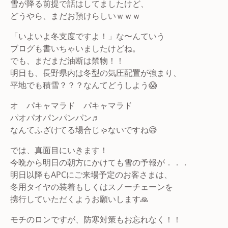
雪が降る前提で話はしてましたけど、
どうやら、まだお預けらしいｗｗｗ
「いよいよ冬支度ですよ！」な〜んていう
ブログも書いちゃいましたけどね。
でも、まだまだ油断は禁物！！
明日も、長野県内は冬型の気圧配置が強まり、
平地でも積雪？？？なんてどうしよう😱
オ パキャマラド パキャマラド
パオパオパンパンパン♬
なんてふざけてる場合じゃないですね😅
では、真面目にいきます！
今晩から明日の朝方にかけても雪の予報が．．．
明日以降もAPCにご来場予定のお客さまは、
冬用タイヤの装着もしくはスノーチェーンを
携行していただくようお願いします🙏
モチのロンですが、防寒対策もお忘れなく！！