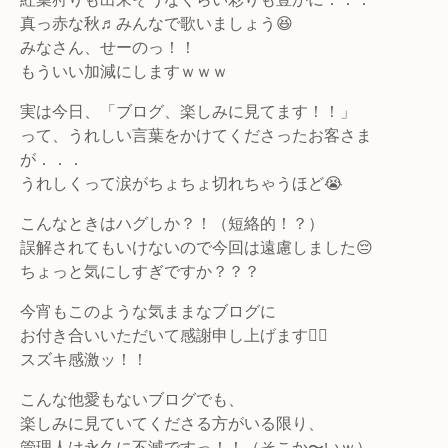
真っ赤な秋♬みんなで歌いましょう😆
みなさん、せーのっ！！
もういい加減にしますｗｗｗ
実は今日、「ブログ、楽しみに見てます！！」
って、うれしい言葉をかけてくださったお客さま
が．．．
うれしくって涙がちょちょ切れちゃうほど😭
こんなときはハグしか？！（短絡的！？）
誤解されてもいけないので今回は遠慮しました😔
ちょっと気にしすぎですか？？？
今宵もこのような気ままなブログに
お付き合いいただいて感謝申し上げます🙇‍♂️
スズキ感激ッ！！
こんな他愛もないブログでも、
楽しみに見ていてくださる方がいる限り、
管理人は永久に不滅ですっ！！（そこか〜いｗ）