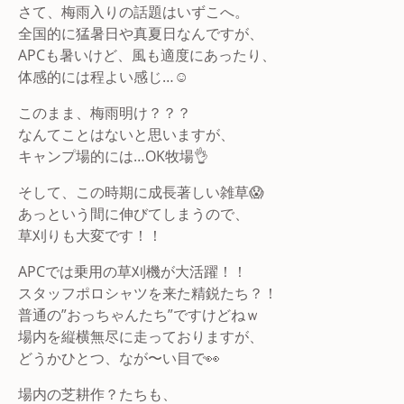
さて、梅雨入りの話題はいずこへ。
全国的に猛暑日や真夏日なんですが、
APCも暑いけど、風も適度にあったり、
体感的には程よい感じ…☺️
このまま、梅雨明け？？？
なんてことはないと思いますが、
キャンプ場的には…OK牧場👌
そして、この時期に成長著しい雑草😱
あっという間に伸びてしまうので、
草刈りも大変です！！
APCでは乗用の草刈機が大活躍！！
スタッフポロシャツを来た精鋭たち？！
普通の”おっちゃんたち”ですけどねｗ
場内を縦横無尽に走っておりますが、
どうかひとつ、なが〜い目で👀
場内の芝耕作？たちも、