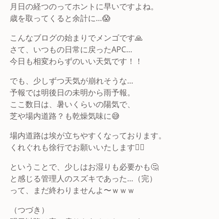
月日の経つのってホントに早いですよね。
歳を取ってくると余計に…😱
こんなブログの始まりでメンゴです🙏
さて、いつもの日常に戻ったAPC…
今日も相変わらずのいい天気です！！
でも、少しずつ天気が崩れそうな…
予報では明後日の未明から雨予報。
ここ数日は、暑いくらいの陽気で、
芝や場内道路？も乾燥気味に😅
場内道路は埃が立ちやすくなっております。
くれぐれも徐行でお願いいたします🙇‍♂️
ということで、少しはお湿りも必要かも🤔
と感じる管理人のスズキであった…（完）
って、まだ終わりませんよ〜ｗｗｗ
（つづき）