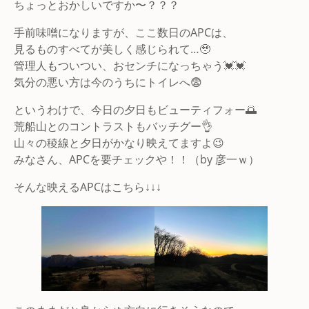
ちょっとおかしいですか〜？？？
手前味噌になりますが、ここ数日のAPCは、
見るものすべてが美しく感じられて…🥹
管理人もついつい、おセンチになっちゃう💓💓
気分の悪い方は今のうちにトイレへ😨
というわけで、今日の夕日もビューティフォー🌅
荒船山とのコントラストもバッチグー👌
山々の稜線と夕日がかなり映えてますよ😉
みなさん、APCを要チェックや！！（by 彦一ｗ）
そんな映えるAPCはこちら↓↓↓