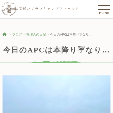
荒船パノラマキャンプフィールド
ブログ
管理人の日記
今日のAPCは本降り☔なり…
今日のAPCは本降り☔なり…