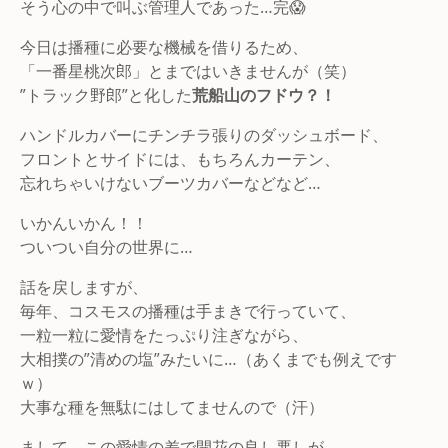
そう心の中で叫ぶ管理人であった…完😱
今日は播種に必要な機械を借りるため、
「一番星桃次郎」とまではいきませんが（笑）
”トラック野郎”と化した
荒船山のフドウ？！
ハンドルカバーにチンチラ張りのダッシュボード、
フロントとサイドには、もちろんカーテン、
忘れちゃいけないブーツカバーなどなど…
いかんいかん！！
ついつい自分の世界に…
話を戻しますが、
毎年、コスモスの播種は手まきで行っていて、
一粒一粒に愛情をたっぷり注ぎながら、
大相撲の”清めの塩”みたいに…（あくまでも例えです
ｗ）
大事な種を無駄にはしてませんので（汗）
まして、この愛情の差で開花の良し悪しが…