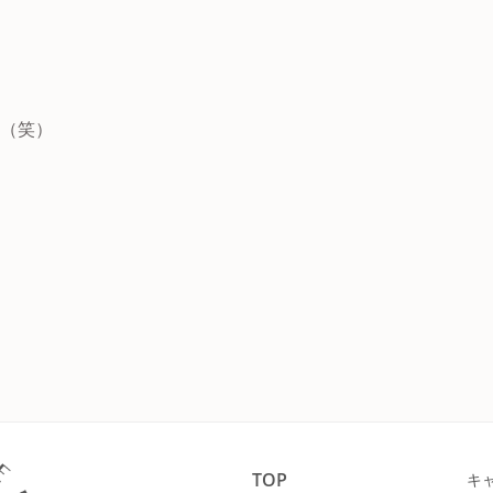
も（笑）
TOP
キ