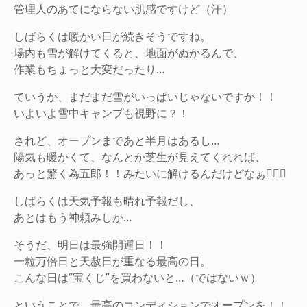
管理人のあてにならない肌感ですけど（汗）
しばらくは暖かい日が続きそうですね。
場内も雪が解けてくると、地面がぬかるんで、
作業もちょっと大変だったり…
ていうか、まだまだ雪がいっぱいじゃないですか！！
いよいよ雪中キャンプも視野に？！
されど、オープンまであと半月はあるし…
陽気も暖かくて、なんとか芝生が見えてくれれば、
あっと驚く為五郎！！みたいに解けるんだけどなぁ🤷🏻‍♂️
しばらくは天気予報も晴れ予報だし、
あとはもう神頼みしか…
そうだ、明日は最強開運日！！
一粒万倍日と天赦日が重なる最高の日。
こんな日は”宝くじ”を買わないと…（ではないｗ）
ということで、最高のコンディションでオープンを！！