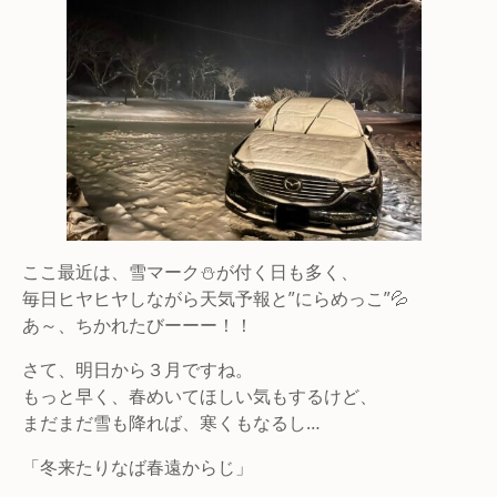
ここ最近は、雪マーク⛄が付く日も多く、
毎日ヒヤヒヤしながら天気予報と”にらめっこ”💦
あ～、ちかれたびーーー！！
さて、明日から３月ですね。
もっと早く、春めいてほしい気もするけど、
まだまだ雪も降れば、寒くもなるし…
「冬来たりなば春遠からじ」