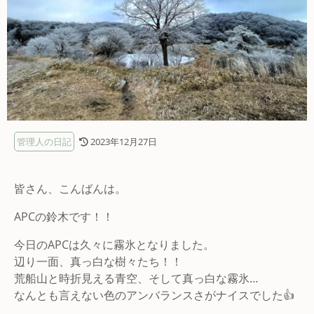
管理人の日記
2023年12月27日
皆さん、こんばんは。
APCの鈴木です！！
今日のAPCは久々に霧氷となりました。
辺り一面、真っ白な樹々たち！！
荒船山と時折見える青空、そして真っ白な霧氷…
なんとも言えない色のアンバランスさがナイスでした👍