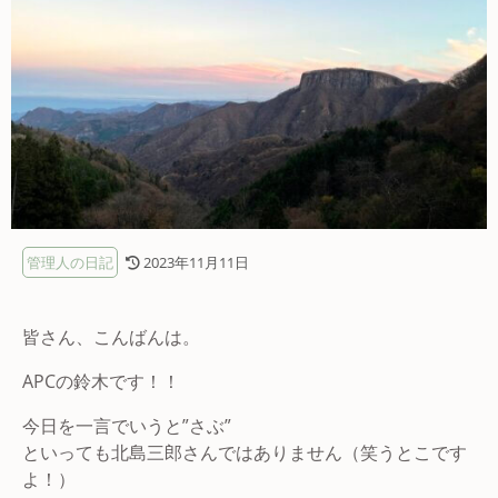
管理人の日記
2023年11月11日
皆さん、こんばんは。
APCの鈴木です！！
今日を一言でいうと”さぶ”
といっても北島三郎さんではありません（笑うとこです
よ！）